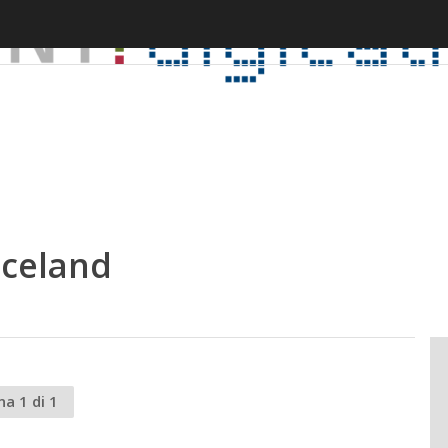
Iceland
na 1 di 1