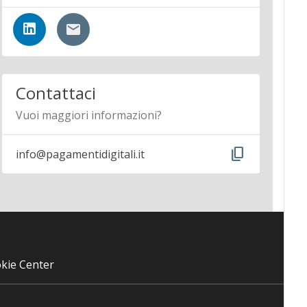
Contattaci
Vuoi maggiori informazioni?
content_copy
info@pagamentidigitali.it
kie Center