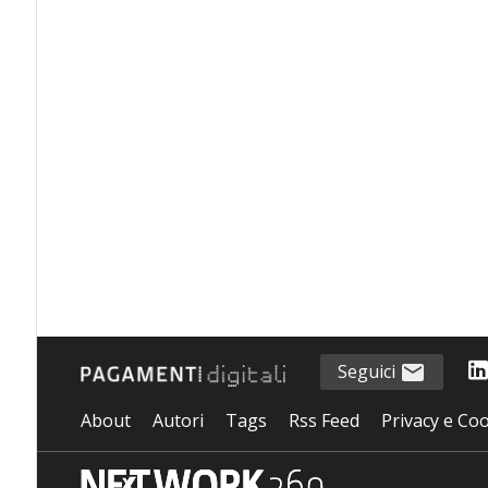
Seguici
About
Autori
Tags
Rss Feed
Privacy e Coo