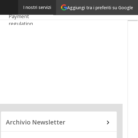
Linkedin
I nostri servizi
Aggiungi tra i preferiti su Google
Ultimi articoli
Email
Payment
regulation
Payment
Innovation
Payment Services
Ecommerce
Carte
Mobile App
Archivio Newsletter