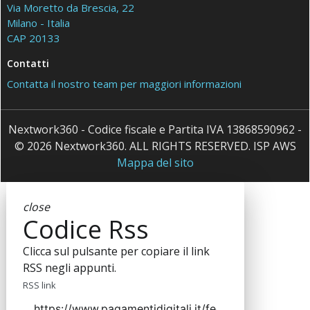
Via Moretto da Brescia, 22
Milano - Italia
CAP 20133
Contatti
Contatta il nostro team per maggiori informazioni
Nextwork360 - Codice fiscale e Partita IVA 13868590962 -
© 2026 Nextwork360. ALL RIGHTS RESERVED. ISP AWS
Mappa del sito
close
Codice Rss
Clicca sul pulsante per copiare il link
RSS negli appunti.
RSS link