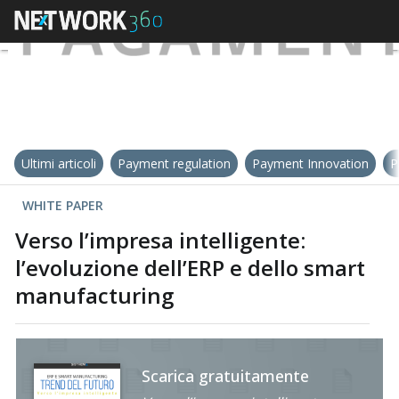
Ultimi articoli
Payment regulation
Payment Innovation
P
WHITE PAPER
Verso l’impresa intelligente:
l’evoluzione dell’ERP e dello smart
manufacturing
Scarica gratuitamente