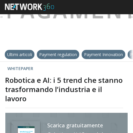
Ultimi articoli
Payment regulation
Payment Innovation
P
WHITEPAPER
Robotica e AI: i 5 trend che stanno
trasformando l’industria e il
lavoro
Scarica gratuitamente