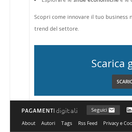
Scopri come innovare il tuo business nel
trend
del settore.
Scarica 
SCARI
Seguici
About
Autori
Tags
Rss Feed
Privacy e Coo