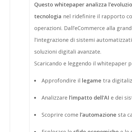
Questo
whitepaper
analizza l’evoluzio
tecnologia
nel ridefinire il rapporto c
operazioni. Dall’
eCommerce
alla grand
l’integrazione di sistemi automatizzat
soluzioni digitali avanzate.
Scaricando e leggendo il
whitepaper
po
Approfondire
il
legame
tra digitali
Analizzare
l’impatto dell’AI
e dei si
Scoprire
come
l’automazione
sta ca
Esplorare
le
sfide economiche
e le 