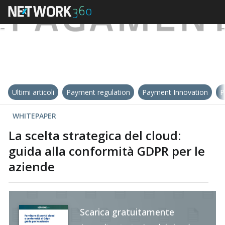
Ultimi articoli
Payment regulation
Payment Innovation
P
WHITEPAPER
La scelta strategica del cloud:
guida alla conformità GDPR per le
aziende
Scarica gratuitamente