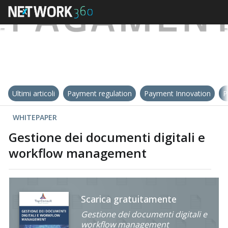
Ultimi articoli
Payment regulation
Payment Innovation
P
WHITEPAPER
Gestione dei documenti digitali e
workflow management
Scarica gratuitamente
Gestione dei documenti digitali e
workflow management