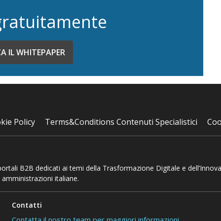
gratuitamente
CA IL WHITEPAPER
kie Policy
Terms&Conditions Contenuti Specialistici
Coo
 portali B2B dedicati ai temi della Trasformazione Digitale e dell’Innov
 amministrazioni italiane.
Contatti
Contatta il nostro team per maggiori informazioni