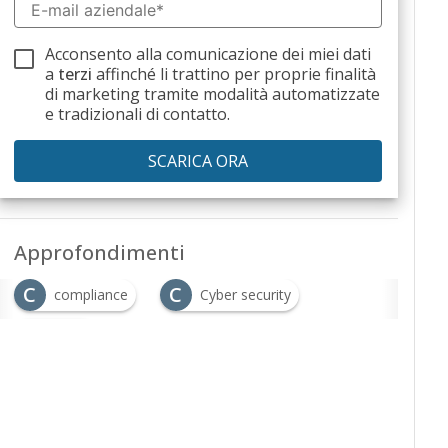
Acconsento alla comunicazione dei miei dati
a
terzi
affinché li trattino per proprie finalità
di marketing tramite modalità automatizzate
e tradizionali di contatto.
Approfondimenti
C
C
compliance
Cyber security
N
NIS 2