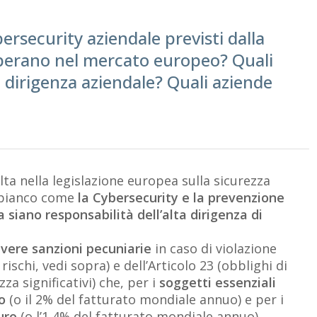
bersecurity aziendale previsti dalla
 operano nel mercato europeo? Quali
a dirigenza aziendale? Quali aziende
lta nella legislazione europea sulla sicurezza
 bianco come
la Cybersecurity e la prevenzione
a siano responsabilità dell’alta dirigenza di
vere sanzioni pecuniarie
in caso di violazione
rischi, vedi sopra) e dell’Articolo 23 (obblighi di
za significativi) che, per i
soggetti essenziali
o
(o il 2% del fatturato mondiale annuo) e per i
uro
(o l’1,4% del fatturato mondiale annuo).