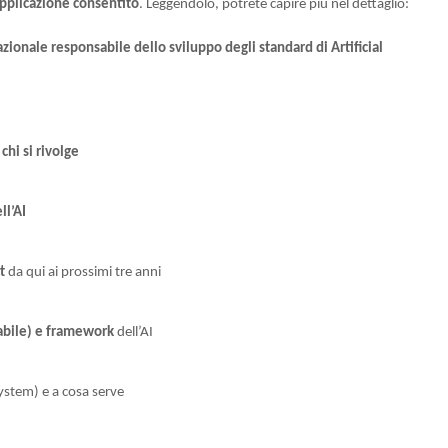
’applicazione consentito
. Leggendolo, potrete capire più nel dettaglio:
zionale responsabile dello sviluppo degli standard di Artificial
 chi si rivolge
ll’AI
t
da qui ai prossimi tre anni
icabile) e framework
dell’AI
ystem) e a cosa serve