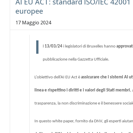
AI EU ACT: standard ISO/IEC 42001 
europee
17 Maggio 2024
I
l
13/03/24
i legislatori di Bruxelles hanno
approvato
pubblicazione nella Gazzetta Ufficiale.
L’obiettivo dell’AI EU Act è
assicurare che i sistemi AI 
linea e rispettino i diritti e i valori degli Stati membri
,
trasparenza, la non discriminazione e il benessere socia
In questo white paper, fornito da DNV, gli esperti aiutan