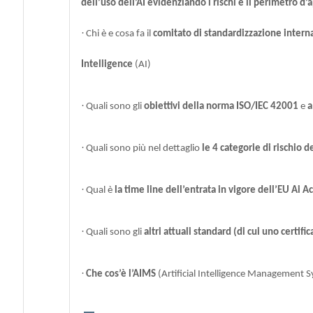
dell’uso dell’AI evidenziando i rischi e il perimetro d
·
Chi è e cosa fa il
comitato di standardizzazione interna
Intelligence
(AI)
·
Quali sono gli
obiettivi della norma ISO/IEC 42001
e
a
·
Quali sono più nel dettaglio
le 4 categorie di rischio de
·
Qual è
la time line dell’entrata in vigore dell’EU Ai Ac
·
Quali sono gli
altri attuali standard (di cui uno certif
·
Che cos’è l’AIMS
(Artificial Intelligence Management S