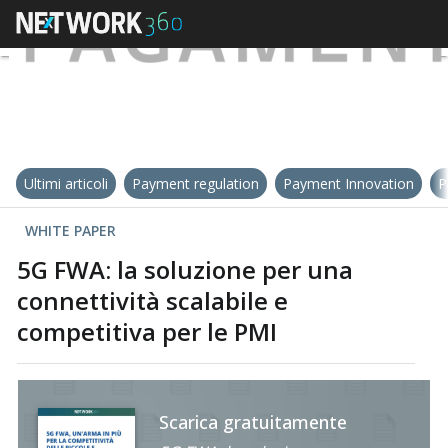
Ultimi articoli
Payment regulation
Payment Innovation
P
WHITE PAPER
5G FWA: la soluzione per una
connettività scalabile e
competitiva per le PMI
Scarica gratuitamente