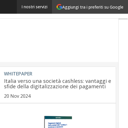
Pay by Link, cos’è, come funziona, perché piace
I nostri servizi
Aggiungi tra i preferiti su Google
Ultimi
articoli
Payme
regulat
Payme
Innovat
Payme
Service
Ecomm
Carte
Mobile
WHITEPAPER
App
Italia verso una società cashless: vantaggi e
sfide della digitalizzazione dei pagamenti
20 Nov 2024