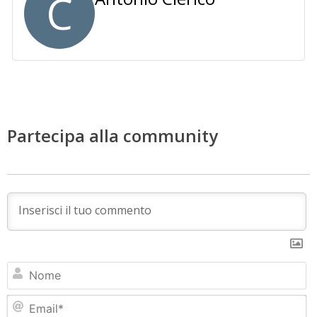
C
Partecipa alla community
N
Em