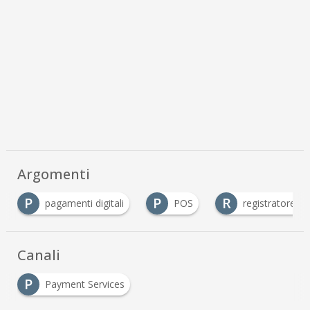
Argomenti
P
R
itali
POS
registratore di cassa telematico
…
Canali
P
Payment Services