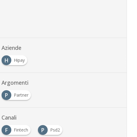
Aziende
H
Hipay
Argomenti
P
Partner
Canali
F
P
Fintech
Psd2