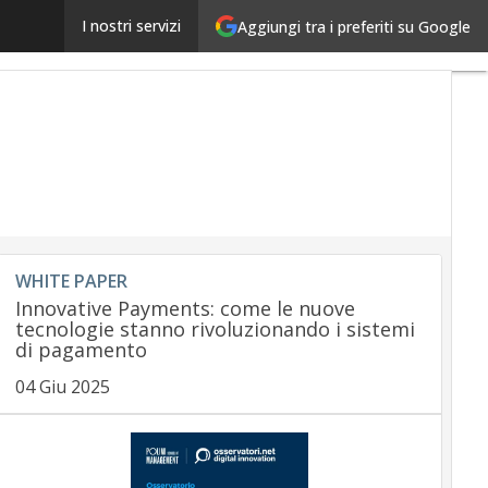
PSD2: cosa cambia per il mondo Fintech
I nostri servizi
Aggiungi tra i preferiti su Google
Ultimi
articoli
Payment
regulation
Payment
Innovation
Payment
Services
Ecommerce
Carte
Mobile
WHITE PAPER
App
Innovative Payments: come le nuove
tecnologie stanno rivoluzionando i sistemi
di pagamento
04 Giu 2025