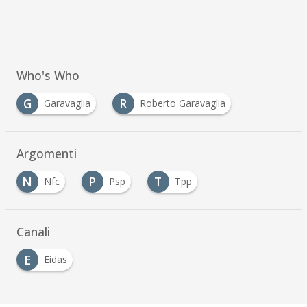
Who's Who
G
R
Garavaglia
Roberto Garavaglia
Argomenti
N
P
T
Nfc
Psp
Tpp
Canali
E
Eidas