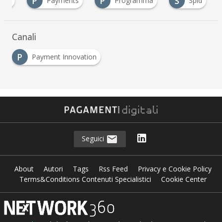
P
P
S
ing
Payments
Programma
Spid
Canali
P
Payment Innovation
Seguici
About
Autori
Tags
Rss Feed
Privacy e Cookie Policy
Terms&Conditions Contenuti Specialistici
Cookie Center