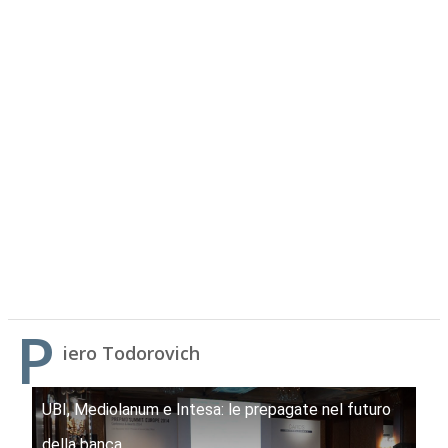
P
iero Todorovich
UBI, Mediolanum e Intesa: le prepagate nel futuro
della banca