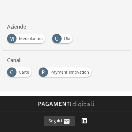
Aziende
M
U
Mediolanum
Ubi
Canali
C
P
Carte
Payment Innovation
Seguici