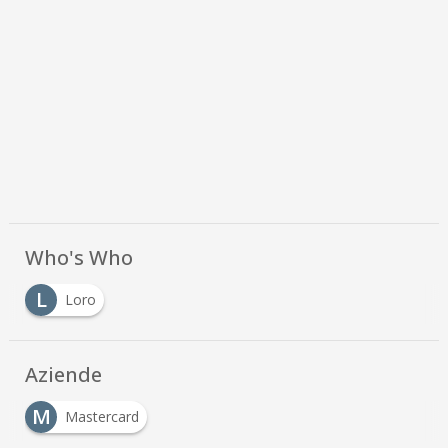
Who's Who
L
Loro
Aziende
M
Mastercard