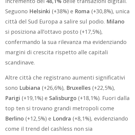
incremento del
48,1%
delle transazioni digitali.
Seguono
Helsinki
(+38%) e
Roma
(+30,8%), unica
città del Sud Europa a salire sul podio.
Milano
si posiziona all’ottavo posto (+17,5%),
confermando la sua rilevanza ma evidenziando
margini di crescita rispetto alle capitali
scandinave.
Altre città che registrano aumenti significativi
sono
Lubiana
(+26,6%),
Bruxelles
(+22,5%),
Parigi
(+19,1%) e
Salisburgo
(+18,1%). Fuori dalla
top ten si trovano grandi metropoli come
Berlino
(+12,5%) e
Londra
(+8,1%), evidenziando
come il trend del cashless non sia