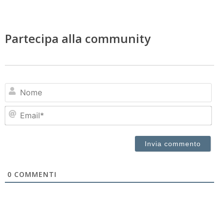
Partecipa alla community
N
Em
0
COMMENTI