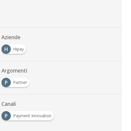
Aziende
H
Hipay
Argomenti
P
Partner
Canali
P
Payment Innovation