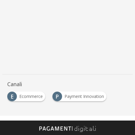
Canali
E
P
Ecommerce
Payment Innovation