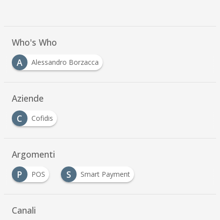
Who's Who
A
Alessandro Borzacca
Aziende
C
Cofidis
Argomenti
P
S
POS
Smart Payment
Canali