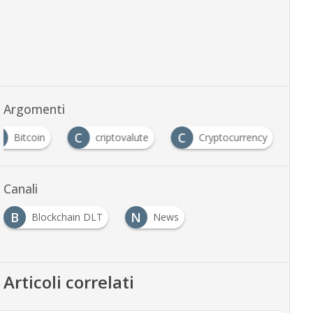
Argomenti
B
C
C
Bitcoin
criptovalute
Cryptocurrency
Canali
B
N
Blockchain DLT
News
Articoli correlati