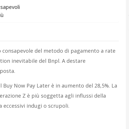
nsapevoli
iù
uso consapevole del metodo di pagamento a rate
ation inevitabile del Bnpl. A destare
sposta.
e il Buy Now Pay Later è in aumento del 28,5%. La
nerazione Z è più soggetta agli influssi della
a eccessivi indugi o scrupoli.