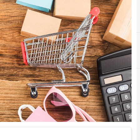
B
bnpl