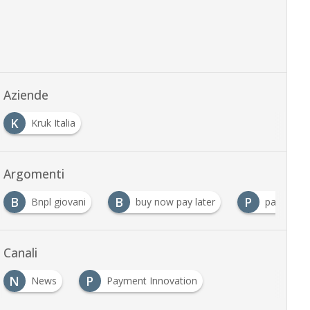
Aziende
K
Kruk Italia
Argomenti
B
B
P
Bnpl giovani
buy now pay later
pagament
Canali
N
P
News
Payment Innovation