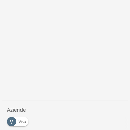
Aziende
V
Visa