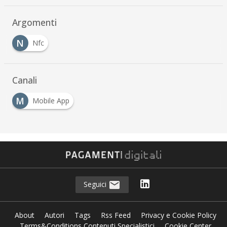
Argomenti
N
Nfc
Canali
M
Mobile App
Seguici
About
Autori
Tags
Rss Feed
Privacy e Cookie Policy
Terms&Conditions Contenuti Specialistici
Cookie Center