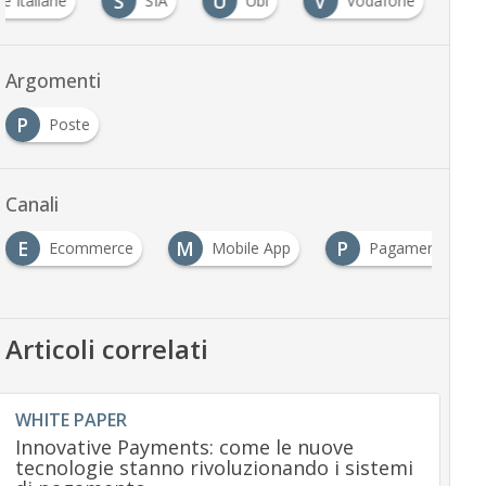
S
U
V
e Italiane
SIA
Ubi
Vodafone
Argomenti
P
Poste
Canali
E
M
P
Ecommerce
Mobile App
Pagamenti Pa
Articoli correlati
WHITE PAPER
Innovative Payments: come le nuove
tecnologie stanno rivoluzionando i sistemi