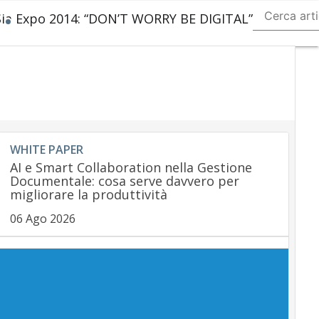
Sia Expo 2014: “DON’T WORRY BE DIGITAL”
Ultimi
articoli
Payment
regulation
Payment
Innovation
Payment
Services
Ecommerce
WHITE PAPER
Carte
AI e Smart Collaboration nella Gestione
Mobile
Documentale: cosa serve davvero per
App
migliorare la produttività
06 Ago 2026