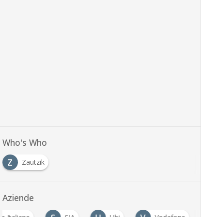
Who's Who
Z
Zautzik
Aziende