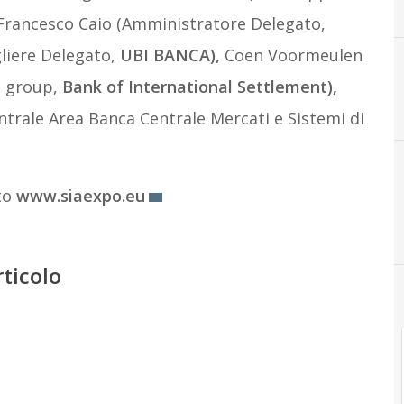
P
Post
Francesco Caio (Amministratore Delegato,
liere Delegato,
UBI BANCA),
Coen Voormeulen
g group,
Bank of International Settlement),
trale Area Banca Centrale Mercati e Sistemi di
ito
www.siaexpo.eu
C
Carte
rticolo