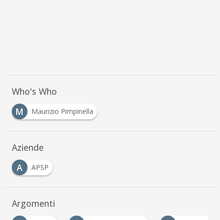
Who's Who
M
Maurizio Pimpinella
Aziende
A
APSP
Argomenti