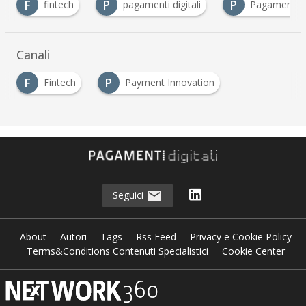
F
P
P
fintech
pagamenti digitali
Pagamenti In
Canali
F
P
Fintech
Payment Innovation
Seguici
About
Autori
Tags
Rss Feed
Privacy e Cookie Policy
Terms&Conditions Contenuti Specialistici
Cookie Center