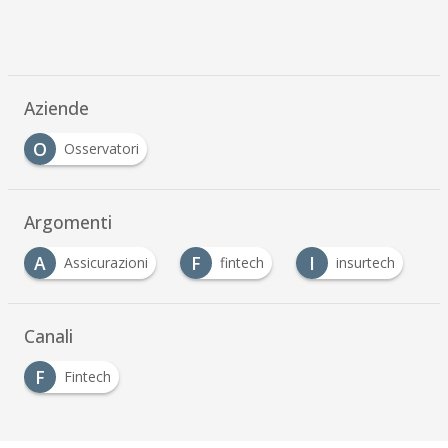
Aziende
O
Osservatori
Argomenti
A
F
I
Assicurazioni
fintech
insurtech
…
Canali
F
Fintech