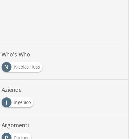
Who's Who
N
Nicolas Huss
Aziende
I
Ingenico
Argomenti
P
Partner