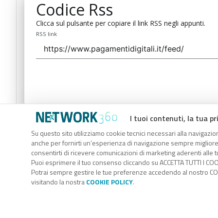
Codice Rss
Clicca sul pulsante per copiare il link RSS negli appunti.
RSS link
I tuoi contenuti, la tua pr
Codice Rss
Su questo sito utilizziamo cookie tecnici necessari alla navigazion
Clicca sul pulsante per copiare il link RSS negli appunti.
anche per fornirti un’esperienza di navigazione sempre migliore, p
RSS link
consentirti di ricevere comunicazioni di marketing aderenti alle tu
Puoi esprimere il tuo consenso cliccando su ACCETTA TUTTI I COO
Potrai sempre gestire le tue preferenze accedendo al nostro COO
visitando la nostra
COOKIE POLICY
.