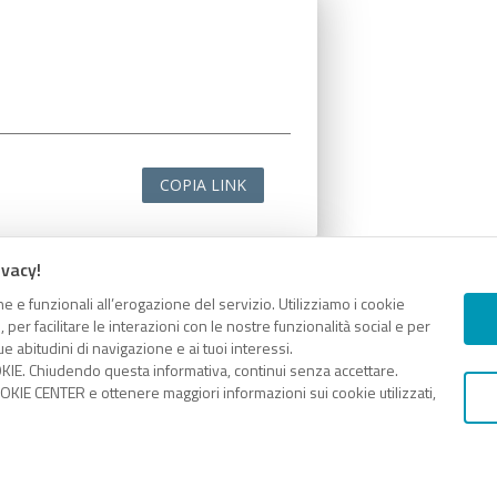
COPIA LINK
ivacy!
e e funzionali all’erogazione del servizio. Utilizziamo i cookie
er facilitare le interazioni con le nostre funzionalità social e per
e abitudini di navigazione e ai tuoi interessi.
KIE. Chiudendo questa informativa, continui senza accettare.
KIE CENTER e ottenere maggiori informazioni sui cookie utilizzati,
COPIA LINK