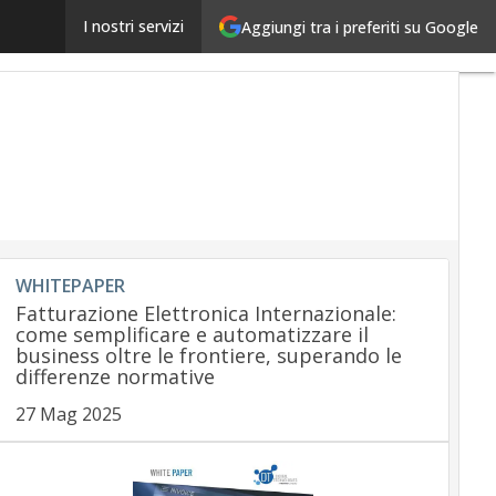
Ingenico: conti del 2018 spinti dal settore retail
I nostri servizi
Aggiungi tra i preferiti su Google
Ultimi
articoli
Payme
regulat
Payme
Innova
Payme
Service
Ecomm
Carte
Mobile
WHITEPAPER
App
Fatturazione Elettronica Internazionale:
come semplificare e automatizzare il
business oltre le frontiere, superando le
differenze normative
27 Mag 2025