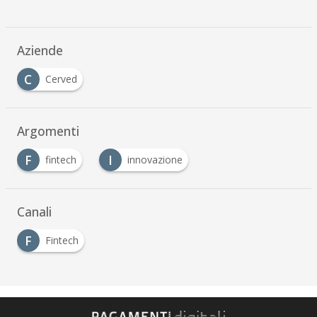
Aziende
C
Cerved
Argomenti
F
I
fintech
innovazione
Canali
F
Fintech