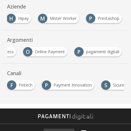
Aziende
H
M
P
Hipay
Mister Worker
Prestashop
Argomenti
O
P
ashless
Online Payment
pagamenti digitali
Canali
F
P
S
Fintech
Payment Innovation
Sicurezza & 