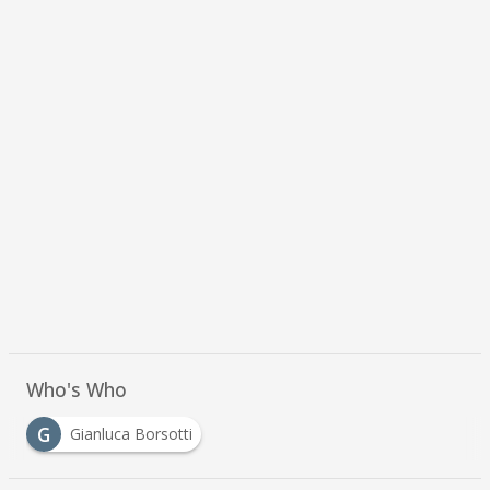
Who's Who
G
Gianluca Borsotti