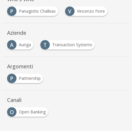
P
V
Panagiotis Chalkias
Vincenzo Fiore
Aziende
A
T
Auriga
Transaction Systems
Argomenti
P
Partnership
Canali
O
Open Banking