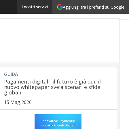
uriga e l’innovazione tra filiali e startup
I nostri servizi
Aggiungi tra i preferiti su Google
Ultimi
articoli
Payment
regulation
Payment
Innovation
Payment
Services
Ecommerce
Carte
Mobile
GUIDA
App
Pagamenti digitali, il futuro è già qui: il
nuovo whitepaper svela scenari e sfide
globali
15 Mag 2026