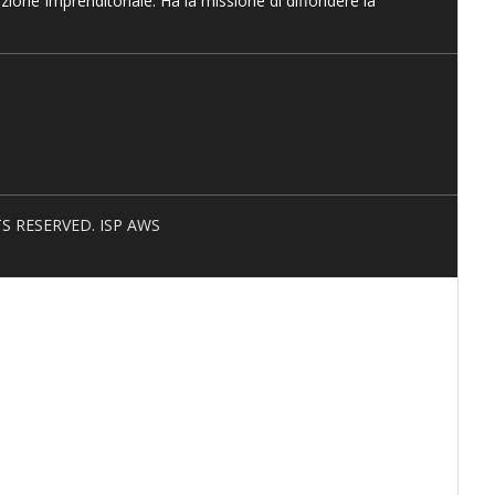
azione Imprenditoriale. Ha la missione di diffondere la
HTS RESERVED. ISP AWS