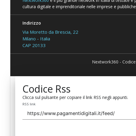
Nextwork360
è il più grande network in Italia di testate e
cultura digitale e imprenditoriale nelle imprese e pubbliche
Indirizzo
Via Moretto da Brescia, 22
Milano - Italia
CAP 20133
Nextwork360 - Codice
Codice Rss
Clicca sul pulsante per copiare il link RSS negli appunti.
RSS link