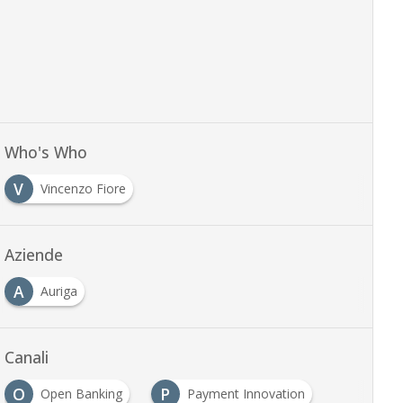
Who's Who
V
Vincenzo Fiore
Aziende
A
Auriga
Canali
O
P
Open Banking
Payment Innovation