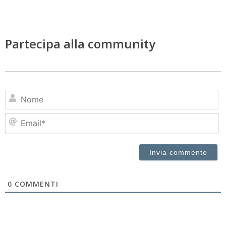
Partecipa alla community
N
Em
0
COMMENTI