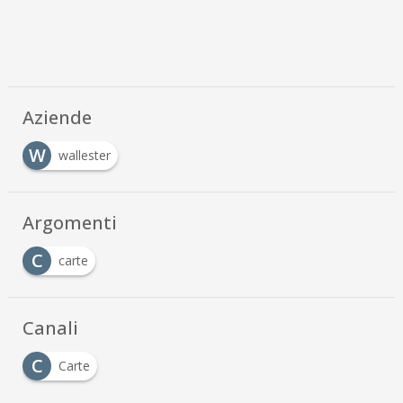
Aziende
W
wallester
Argomenti
C
carte
Canali
C
Carte