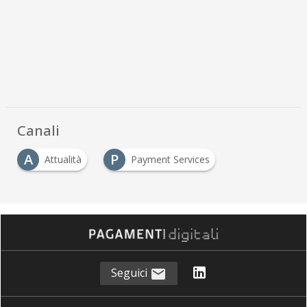
Canali
A
P
Attualità
Payment Services
Seguici