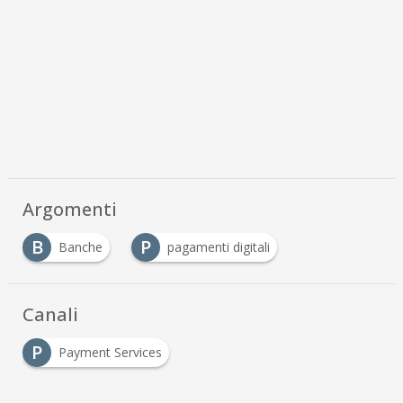
Argomenti
B
P
Banche
pagamenti digitali
Canali
P
Payment Services