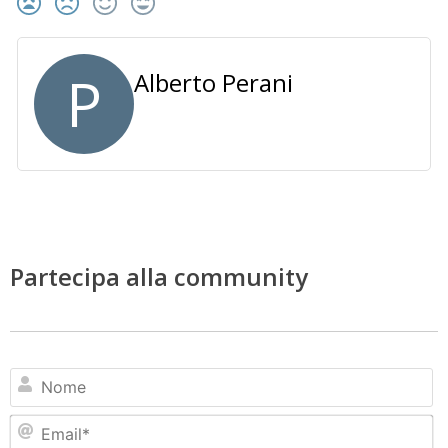
P
Alberto Perani
Partecipa alla community
N
Em