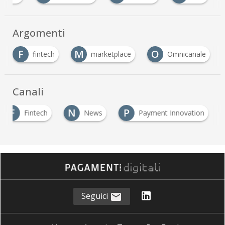
Argomenti
F
M
O
fintech
marketplace
Omnicanale
Canali
F
N
P
Fintech
News
Payment Innovation
Seguici