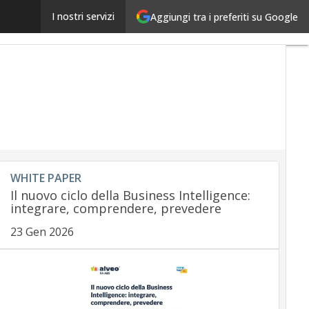
Mance digitali e normativa fiscale: il nuovo scenario n
I nostri servizi
Aggiungi tra i preferiti su Google
WHITE PAPER
Il nuovo ciclo della Business Intelligence:
integrare, comprendere, prevedere
23 Gen 2026