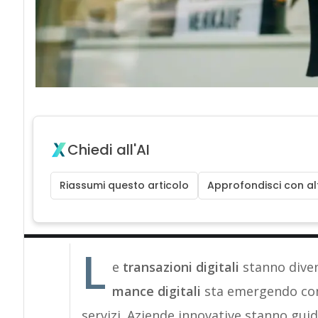
Chiedi all'AI
Riassumi questo articolo
Approfondisci con alt
L
e
transazioni digitali
stanno dive
mance digitali
sta emergendo com
servizi. Aziende innovative stanno gu