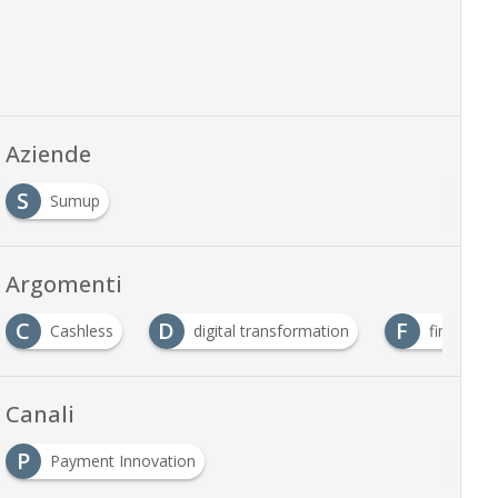
Aziende
S
Sumup
Argomenti
C
D
F
Cashless
digital transformation
fintech
Canali
P
Payment Innovation