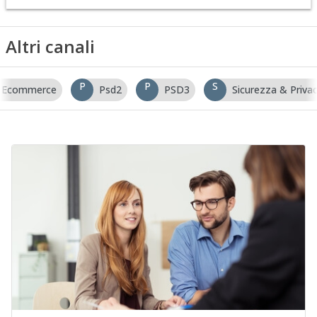
Altri canali
P
P
S
Ecommerce
Psd2
PSD3
Sicurezza & Priva